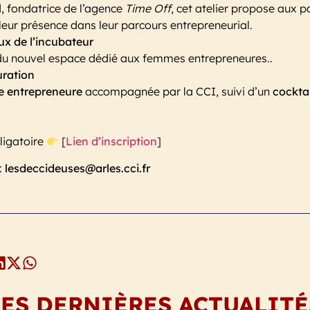
l
, fondatrice de l’agence
Time Off
, cet atelier propose aux p
 leur présence dans leur parcours entrepreneurial.
ux de l’incubateur
u nouvel espace dédié aux femmes entrepreneures..
ration
e entrepreneure
accompagnée par la CCI, suivi d’un
cocktai
bligatoire
[
Lien d’inscription
]
:
lesdeccideuses@arles.cci.fr
LES DERNIÈRES ACTUALITÉ