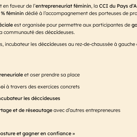
en faveur de l’
entrepreneuriat féminin
, la
CCI du Pays d’A
 % féminin
dédié à l’accompagnement des porteuses de proje
éciale
est organisée pour permettre aux participantes de
ga
la communauté des dé
cci
deuses.
s, incubateur les dé
cci
deuses au rez-de-chaussée à gauche d
reneuriale
et oser prendre sa place
soi
à travers des exercices concrets
incubateur les déccideuses
tage et de réseautage
avec d’autres entrepreneures
 posture et gagner en confiance »