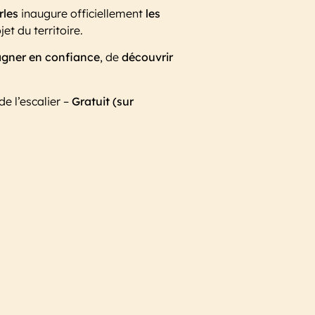
rles
inaugure officiellement
les
t du territoire.
gner en confiance
, de
découvrir
e l’escalier –
Gratuit (sur