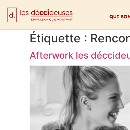
QUI SO
Étiquette :
Rencon
Afterwork les déccide